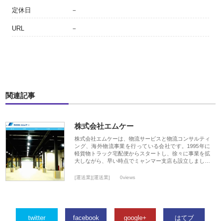
定休日
－
URL
－
関連記事
株式会社エムケー
株式会社エムケーは、物流サービスと物流コンサルティ
ング、海外物流事業を行っている会社です。1995年に
軽貨物トラック宅配便からスタートし、徐々に事業を拡
大しながら、早い時点でミャンマー支店も設立しまし…
[運送業][運送業]
0views
twitter
facebook
google+
はてブ