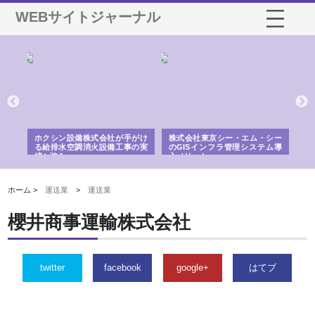
WEBサイトジャーナル
る舗
ホクシン設備株式会社が手がけ
株式会社東京シー・エム・シー
株
る給排水空調消火設備工事の実
のGISインフラ管理システム導
か
績と強み
入メリット
由
ホーム >
運送業
>
運送業
櫻井商事運輸株式会社
twitter
facebook
google+
はてブ