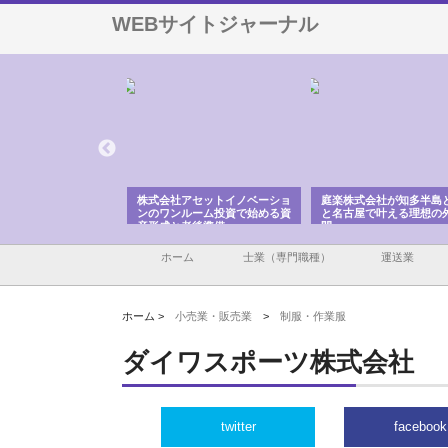
WEBサイトジャーナル
ＯＮＯｃｏｍｐａｎｙ
株式会社アセットイノベーショ
庭楽株式会社が知多半島
ら広域配送を実現でき
ンのワンルーム投資で始める資
と名古屋で叶える理想の
産形成と老後準備
間
ホーム
士業（専門職種）
運送業
ホーム >
小売業・販売業
>
制服・作業服
ダイワスポーツ株式会社
twitter
facebook