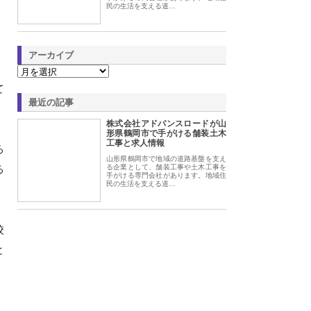
民の生活を支える道…
アーカイブ
て
最近の記事
株式会社アドバンスロードが山
形県鶴岡市で手がける舗装土木
工事と求人情報
ろ
山形県鶴岡市で地域の道路基盤を支え
る
る企業として、舗装工事や土木工事を
手がける専門会社があります。地域住
民の生活を支える道…
校
と