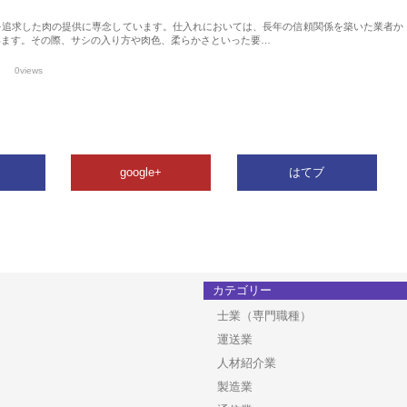
を追求した肉の提供に専念しています。仕入れにおいては、長年の信頼関係を築いた業者か
います。その際、サシの入り方や肉色、柔らかさといった要…
0views
google+
はてブ
カテゴリー
士業（専門職種）
運送業
人材紹介業
製造業