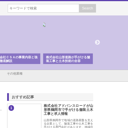
会社ＣＳＡの事業内容と強
株式会社山形道路が手がける舗
ホクシン設備株式会
徹底解説
装工事と土木技術の全容
る給排水空調消火設
績と強み
その他業種
おすすめ記事
株式会社アドバンスロードが山
1
形県鶴岡市で手がける舗装土木
工事と求人情報
山形県鶴岡市で地域の道路基盤を支え
る企業として、舗装工事や土木工事を
手がける専門会社があります。地域住