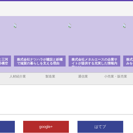
と三河
株式会社ナツハラが建設と鋲螺
株式会社メタルエースの企業サ
株式
外構空
で滋賀の暮らしを支える理由
イトが提供する充実した情報内
みを
容とは
人材紹介業
製造業
通信業
小売業・販売業
google+
はてブ