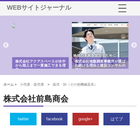
WEBサイトジャーナル
シー
株式会社アクアスペースが水中
株式会社地盤調査事務所が選ば
株
ム導
から陸上まで一貫施工できる理
れ続ける理由と建設コンサルの
ス
由
強み
ホーム >
小売業・販売業
>
販売・卸（その他機械器具）
株式会社前島商会
twitter
facebook
google+
はてブ