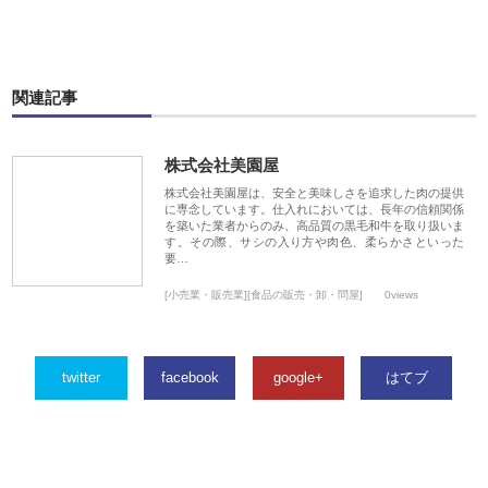
関連記事
株式会社美園屋
株式会社美園屋は、安全と美味しさを追求した肉の提供
に専念しています。仕入れにおいては、長年の信頼関係
を築いた業者からのみ、高品質の黒毛和牛を取り扱いま
す。その際、サシの入り方や肉色、柔らかさといった
要…
[小売業・販売業][食品の販売・卸・問屋]
0views
twitter
facebook
google+
はてブ