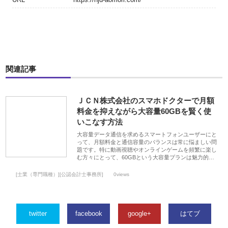
関連記事
ＪＣＮ株式会社のスマホドクターで月額
料金を抑えながら大容量60GBを賢く使
いこなす方法
大容量データ通信を求めるスマートフォンユーザーにと
って、月額料金と通信容量のバランスは常に悩ましい問
題です。特に動画視聴やオンラインゲームを頻繁に楽し
む方々にとって、60GBという大容量プランは魅力的…
[士業（専門職種）][公認会計士事務所]
0views
twitter
facebook
google+
はてブ