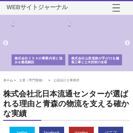
WEBサイトジャーナル
業サ
株式会社ＣＳＡの事業内容と強
株式会社山形道路が手がける舗
ホ
報内
みを徹底解説
装工事と土木技術の全容
る
績
ホーム >
士業（専門職種）
>
公認会計士事務所
株式会社北日本流通センターが選ば
れる理由と青森の物流を支える確か
な実績
twitter
facebook
google+
はてブ