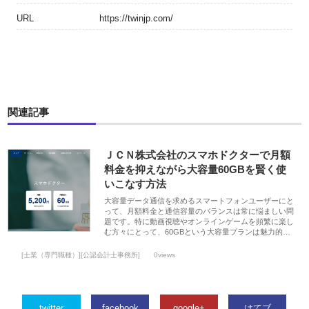
URL
https://twinjp.com/
関連記事
ＪＣＮ株式会社のスマホドクターで月額
料金を抑えながら大容量60GBを賢く使
いこなす方法
大容量データ通信を求めるスマートフォンユーザーにと
って、月額料金と通信容量のバランスは常に悩ましい問
題です。特に動画視聴やオンラインゲームを頻繁に楽し
む方々にとって、60GBという大容量プランは魅力的…
[士業（専門職種）][公認会計士事務所]
0views
twitter
facebook
google+
はてブ