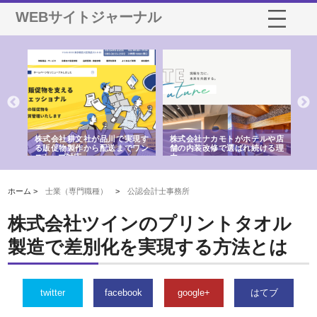
WEBサイトジャーナル
ノー
株式会社耕文社が品川で実現す
株式会社ナカモトがホテルや店
株
の専
る販促物製作から配送までワン
舗の内装改修で選ばれ続ける理
れ
ストップ対応
由
強
ホーム >
士業（専門職種）
>
公認会計士事務所
株式会社ツインのプリントタオル
製造で差別化を実現する方法とは
twitter
facebook
google+
はてブ