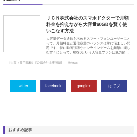
ＪＣＮ株式会社のスマホドクターで月額
料金を抑えながら大容量60GBを賢く使
いこなす方法
大容量データ通信を求めるスマートフォンユーザーにと
って、月額料金と通信容量のバランスは常に悩ましい問
題です。特に動画視聴やオンラインゲームを頻繁に楽し
む方々にとって、60GBという大容量プランは魅力的…
[士業（専門職種）][公認会計士事務所]
0views
twitter
facebook
google+
はてブ
おすすめ記事