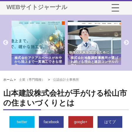
WEBサイトジャーナル
シー
株式会社アクアスペースが水中
株式会社地盤調査事務所が選ば
株
ム導
から陸上まで一貫施工できる理
れ続ける理由と建設コンサルの
ス
由
強み
ホーム >
士業（専門職種）
>
公認会計士事務所
山本建設株式会社が手がける松山市
の住まいづくりとは
twitter
facebook
google+
はてブ