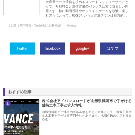
大容量データ通信を求めるスマートフォンユーザーにと
って、月額料金と通信容量のバランスは常に悩ましい問
題です。特に動画視聴やオンラインゲームを頻繁に楽し
む方々にとって、60GBという大容量プランは魅力的…
[士業（専門職種）][公認会計士事務所]
0views
twitter
facebook
google+
はてブ
おすすめ記事
株式会社アドバンスロードが山形県鶴岡市で手がける
1
舗装土木工事と求人情報
山形県鶴岡市で地域の道路基盤を支える企業として、舗装工事や
土木工事を手がける専門会社があります。地域住民の生活を支え
る道…