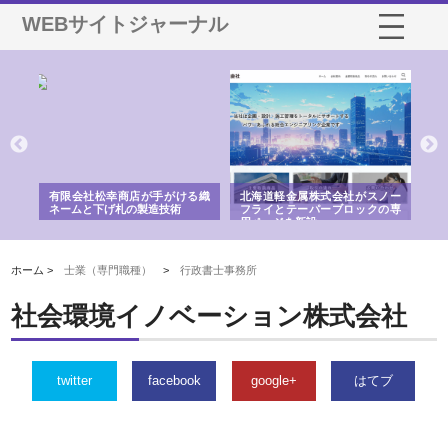
WEBサイトジャーナル
多摩
有限会社松幸商店が手がける織
北海道軽金属株式会社がスノー
株
工事
ネームと下げ札の製造技術
フライとテーパーブロックの専
る
用ページを新設
ス
ホーム >
士業（専門職種）
>
行政書士事務所
社会環境イノベーション株式会社
twitter
facebook
google+
はてブ