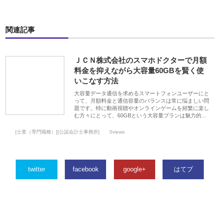
関連記事
ＪＣＮ株式会社のスマホドクターで月額
料金を抑えながら大容量60GBを賢く使
いこなす方法
大容量データ通信を求めるスマートフォンユーザーにと
って、月額料金と通信容量のバランスは常に悩ましい問
題です。特に動画視聴やオンラインゲームを頻繁に楽し
む方々にとって、60GBという大容量プランは魅力的…
[士業（専門職種）][公認会計士事務所]
0views
twitter
facebook
google+
はてブ