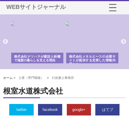
WEBサイトジャーナル
三河
株式会社ナツハラが建設と鋲螺
株式会社メタルエースの企業サ
株
構空
で滋賀の暮らしを支える理由
イトが提供する充実した情報内
み
容とは
ホーム >
士業（専門職種）
>
行政書士事務所
根室水道株式会社
twitter
facebook
google+
はてブ