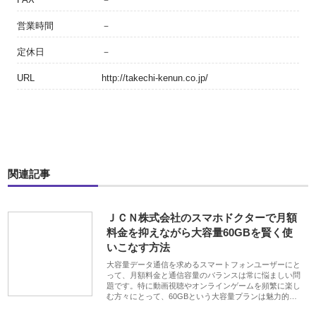
営業時間
－
定休日
－
URL
http://takechi-kenun.co.jp/
関連記事
ＪＣＮ株式会社のスマホドクターで月額
料金を抑えながら大容量60GBを賢く使
いこなす方法
大容量データ通信を求めるスマートフォンユーザーにと
って、月額料金と通信容量のバランスは常に悩ましい問
題です。特に動画視聴やオンラインゲームを頻繁に楽し
む方々にとって、60GBという大容量プランは魅力的…