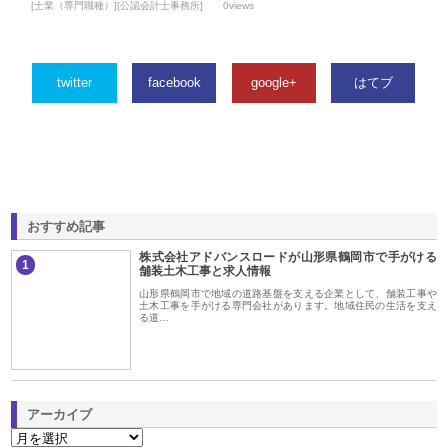
[士業（専門職種）][公認会計士事務所]
0views
twitter
facebook
google+
はてブ
おすすめ記事
株式会社アドバンスロードが山形県鶴岡市で手がける
1
舗装土木工事と求人情報
山形県鶴岡市で地域の道路基盤を支える企業として、舗装工事や
土木工事を手がける専門会社があります。地域住民の生活を支え
る道…
アーカイブ