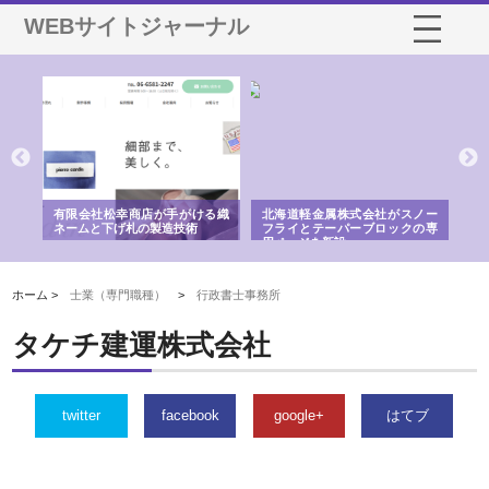
WEBサイトジャーナル
多摩
有限会社松幸商店が手がける織
北海道軽金属株式会社がスノー
株
工事
ネームと下げ札の製造技術
フライとテーパーブロックの専
る
用ページを新設
ス
ホーム >
士業（専門職種）
>
行政書士事務所
タケチ建運株式会社
twitter
facebook
google+
はてブ