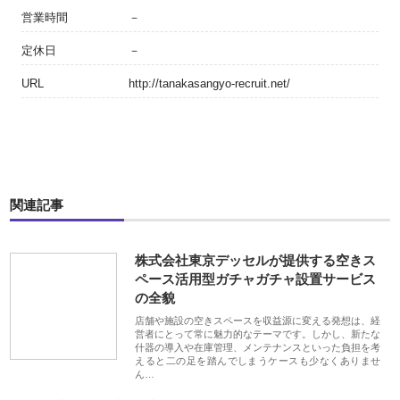
営業時間
－
定休日
－
URL
http://tanakasangyo-recruit.net/
関連記事
株式会社東京デッセルが提供する空きス
ペース活用型ガチャガチャ設置サービス
の全貌
店舗や施設の空きスペースを収益源に変える発想は、経
営者にとって常に魅力的なテーマです。しかし、新たな
什器の導入や在庫管理、メンテナンスといった負担を考
えると二の足を踏んでしまうケースも少なくありませ
ん…