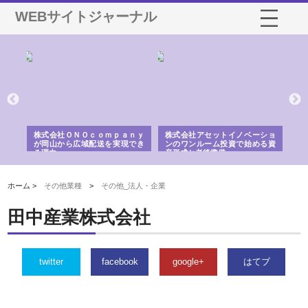
WEBサイトジャーナル
株式会社ＯＮＯｃｏｍｐａｎｙ
株式会社アセットイノベーショ
庭楽株
が岡山から広域配送を実現でき
ンのワンルーム投資で始める資
と名古
る理由
産形成と老後準備
間
ホーム >
その他業種
>
その他_法人・企業
田中産業株式会社
twitter
facebook
google+
はてブ