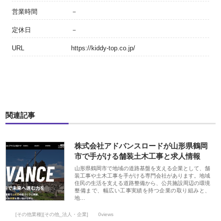
営業時間
－
定休日
－
URL
https://kiddy-top.co.jp/
関連記事
株式会社アドバンスロードが山形県鶴岡
市で手がける舗装土木工事と求人情報
山形県鶴岡市で地域の道路基盤を支える企業として、舗
装工事や土木工事を手がける専門会社があります。地域
住民の生活を支える道路整備から、公共施設周辺の環境
整備まで、幅広い工事実績を持つ企業の取り組みと、
地…
[その他業種][その他_法人・企業]
0views