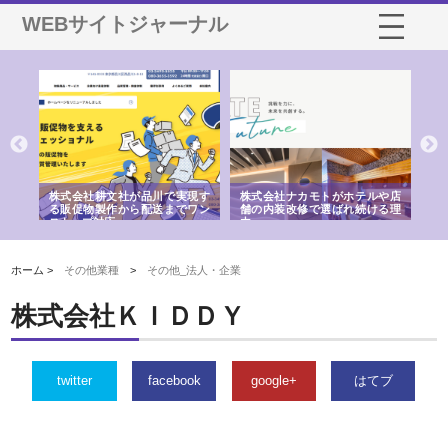
WEBサイトジャーナル
ノー
株式会社耕文社が品川で実現す
株式会社ナカモトがホテルや店
株
の専
る販促物製作から配送までワン
舗の内装改修で選ばれ続ける理
れ
ストップ対応
由
強
ホーム >
その他業種
>
その他_法人・企業
株式会社ＫＩＤＤＹ
twitter
facebook
google+
はてブ