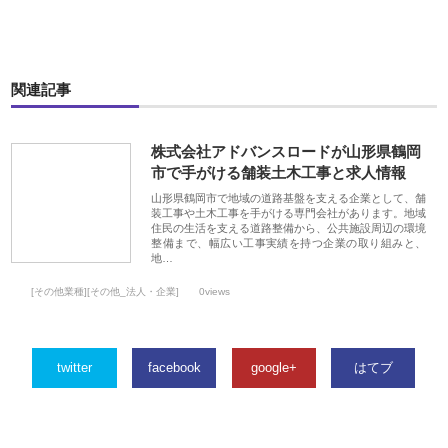
関連記事
株式会社アドバンスロードが山形県鶴岡
市で手がける舗装土木工事と求人情報
山形県鶴岡市で地域の道路基盤を支える企業として、舗
装工事や土木工事を手がける専門会社があります。地域
住民の生活を支える道路整備から、公共施設周辺の環境
整備まで、幅広い工事実績を持つ企業の取り組みと、
地…
[その他業種][その他_法人・企業]
0views
twitter
facebook
google+
はてブ