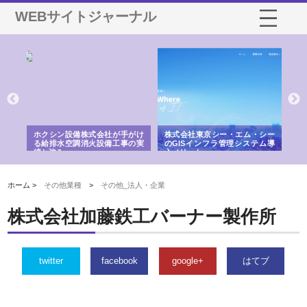
WEBサイトジャーナル
る舗
ホクシン設備株式会社が手がけ
株式会社東京シー・エム・シー
株
る給排水空調消火設備工事の実
のGISインフラ管理システム導
か
績と強み
入メリット
由
ホーム >
その他業種
>
その他_法人・企業
株式会社加藤鉄工バーナー製作所
twitter
facebook
google+
はてブ