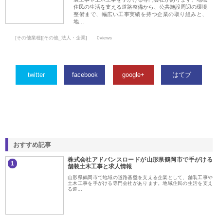
住民の生活を支える道路整備から、公共施設周辺の環境
整備まで、幅広い工事実績を持つ企業の取り組みと、
地…
[その他業種][その他_法人・企業]
0views
twitter
facebook
google+
はてブ
おすすめ記事
株式会社アドバンスロードが山形県鶴岡市で手がける
1
舗装土木工事と求人情報
山形県鶴岡市で地域の道路基盤を支える企業として、舗装工事や
土木工事を手がける専門会社があります。地域住民の生活を支え
る道…