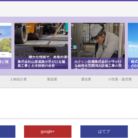
容と強
株式会社山形道路が手がける舗
ホクシン設備株式会社が手がけ
株式
装工事と土木技術の全容
る給排水空調消火設備工事の実
のG
績と強み
入メ
人材紹介業
製造業
通信業
小売業・販売業
google+
はてブ