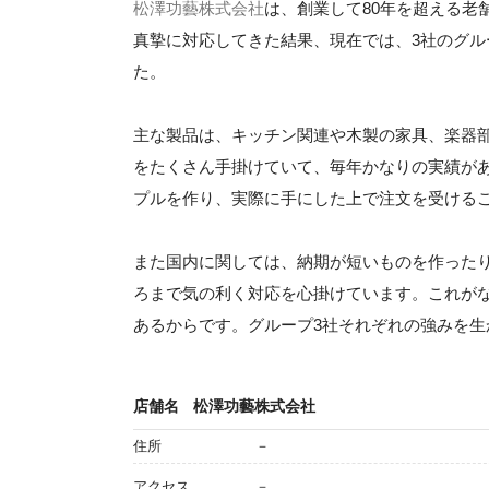
松澤功藝株式会社
は、創業して80年を超える老
真摯に対応してきた結果、現在では、3社のグ
た。
主な製品は、キッチン関連や木製の家具、楽器
をたくさん手掛けていて、毎年かなりの実績があ
プルを作り、実際に手にした上で注文を受ける
また国内に関しては、納期が短いものを作った
ろまで気の利く対応を心掛けています。これが
あるからです。グループ3社それぞれの強みを
店舗名
松澤功藝株式会社
住所
－
アクセス
－