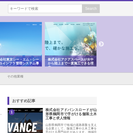
会社東京シー・エム・シー
株式会社アクアスペースが水中
株式会社地盤調査事
ISインフラ管理システム導
から陸上まで一貫施工できる理
れ続ける理由と建設
リット
由
強み
その他業種
おすすめ記事
株式会社アドバンスロードが山
1
形県鶴岡市で手がける舗装土木
工事と求人情報
山形県鶴岡市で地域の道路基盤を支え
る企業として、舗装工事や土木工事を
手がける専門会社があります。地域住