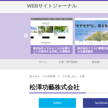
WEBサイトジャーナル
ナツハラが建設と鋲螺
株式会社メタルエースの企業サ
株式会社ＣＳＡの事業内
暮らしを支える理由
イトが提供する充実した情報内
みを徹底解説
容とは
ホーム
士業（専門職種）
運送業
ホーム >
その他業種
>
その他_法人・企業
松澤功藝株式会社
twitter
facebook