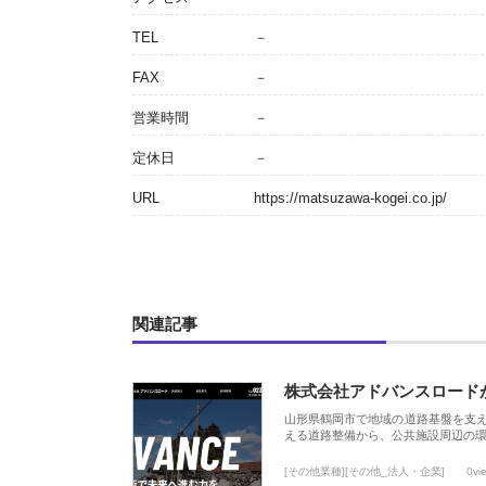
TEL
－
FAX
－
営業時間
－
定休日
－
URL
https://matsuzawa-kogei.co.jp/
関連記事
株式会社アドバンスロード
山形県鶴岡市で地域の道路基盤を支
える道路整備から、公共施設周辺の
[その他業種][その他_法人・企業]
0vi