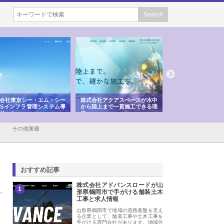
会社東京シー・エム・シー
株式会社アクアスペースが水中
株式会社地盤調査事
ISインフラ管理システム導
から陸上まで一貫施工できる理
れ続ける理由と建設
リット
由
強み
その他業種
おすすめ記事
株式会社アドバンスロードが山
1
形県鶴岡市で手がける舗装土木
工事と求人情報
山形県鶴岡市で地域の道路基盤を支え
る企業として、舗装工事や土木工事を
手がける専門会社があります。地域住