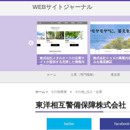
WEBサイトジャーナル
ナツハラが建設と鋲螺
株式会社メタルエースの企業サ
株式会社ＣＳＡの事業内
暮らしを支える理由
イトが提供する充実した情報内
みを徹底解説
容とは
ホーム
士業（専門職種）
運送業
ホーム >
その他業種
>
その他_法人・企業
東洋相互警備保障株式会社
twitter
facebook