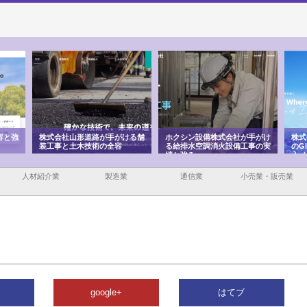
容と強
株式会社山形道路が手がける舗
ホクシン設備株式会社が手がけ
株式
装工事と土木技術の全容
る給排水空調消火設備工事の実
のG
績と強み
入メ
人材紹介業
製造業
通信業
小売業・販売業
google+
はてブ