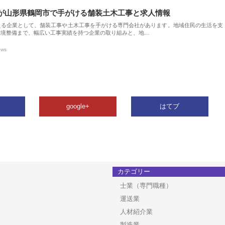
が山形県鶴岡市で手がける舗装土木工事と求人情報
える企業として、舗装工事や土木工事を手がける専門会社があります。地域住民の生活を支
環境整備まで、幅広い工事実績を持つ企業の取り組みと、地…
ews
google+
はてブ
カテゴリー
士業（専門職種）
運送業
人材紹介業
製造業