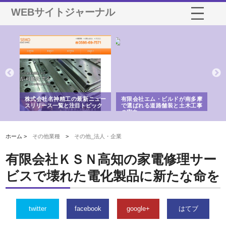
WEBサイトジャーナル
選ば
株式会社名神精工の最新ニュー
有限会社エム・ビルドが南多摩
有
ルの
スリリース一覧と注目トピック
で選ばれる道路舗装と土木工事
ネ
の実力
ホーム >
その他業種
>
その他_法人・企業
有限会社ＫＳＮ高知の家電修理サー
ビスで壊れた電化製品に新たな命を
twitter
facebook
google+
はてブ