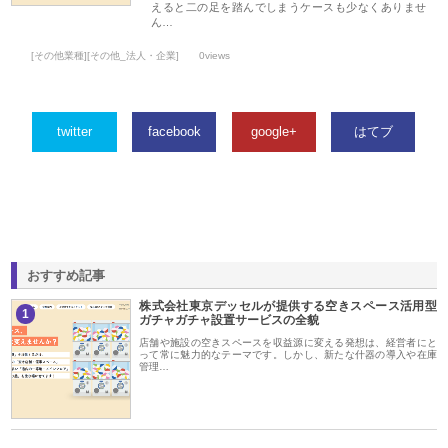
えると二の足を踏んでしまうケースも少なくありませ
ん…
[その他業種][その他_法人・企業]
0views
twitter
facebook
google+
はてブ
おすすめ記事
株式会社東京デッセルが提供する空きスペース活用型
1
ガチャガチャ設置サービスの全貌
店舗や施設の空きスペースを収益源に変える発想は、経営者にと
って常に魅力的なテーマです。しかし、新たな什器の導入や在庫
管理…