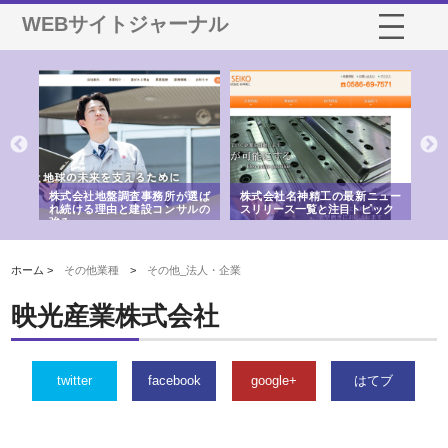
WEBサイトジャーナル
水中
株式会社地盤調査事務所が選ば
株式会社名神精工の最新ニュー
有
る理
れ続ける理由と建設コンサルの
スリリース一覧と注目トピック
で
強み
の
ホーム >
その他業種
>
その他_法人・企業
映光産業株式会社
twitter
facebook
google+
はてブ