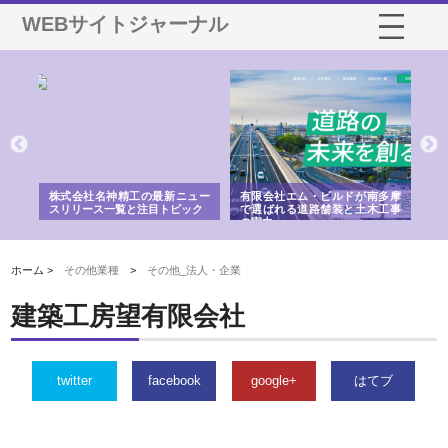
WEBサイトジャーナル
選ば
株式会社名神精工の最新ニュー
有限会社エム・ビルドが南多摩
有
ルの
スリリース一覧と注目トピック
で選ばれる道路舗装と土木工事
ネ
の実力
ホーム >
その他業種
>
その他_法人・企業
建築工房望有限会社
twitter
facebook
google+
はてブ