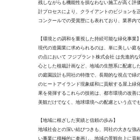
残しながらも機能性を損なわない施工が高く評価
計プロセスにより、クライアントのビジョンを
コンクールでの受賞歴にも表れており、業界内
【環境との調和を重視した持続可能な緑化事業
現代の造園業に求められるのは、単に美しい庭
の点において フジプラント株式会社 は先進的
心とした植栽計画など、地域の生態系に配慮し
の庭園設計も同社の特徴で、長期的な視点で緑
のヒートアイランド現象緩和に貢献する屋上緑
果を発揮するこれらの技術は、都市環境の改善
美観だけでなく、地球環境への配慮という点で
【地域に根ざした実績と信頼の歩み】
地域社会との深い結びつきも、同社の大きな強
い事業に積極的に参画し、地域の景観向上に貢