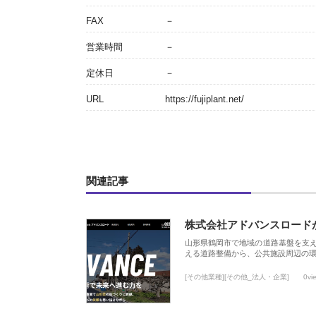
FAX
－
営業時間
－
定休日
－
URL
https://fujiplant.net/
関連記事
株式会社アドバンスロード
山形県鶴岡市で地域の道路基盤を支
える道路整備から、公共施設周辺の
[その他業種][その他_法人・企業]
0vi