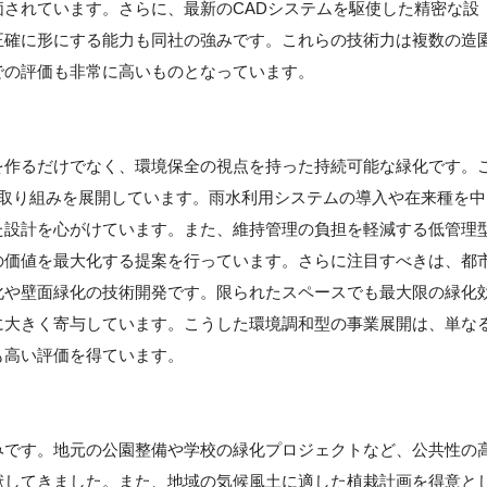
されています。さらに、最新のCADシステムを駆使した精密な設
正確に形にする能力も同社の強みです。これらの技術力は複数の造
での評価も非常に高いものとなっています。
】
を作るだけでなく、環境保全の視点を持った持続可能な緑化です。
な取り組みを展開しています。雨水利用システムの導入や在来種を中
た設計を心がけています。また、維持管理の負担を軽減する低管理
の価値を最大化する提案を行っています。さらに注目すべきは、都
化や壁面緑化の技術開発です。限られたスペースでも最大限の緑化
に大きく寄与しています。こうした環境調和型の事業展開は、単な
も高い評価を得ています。
みです。地元の公園整備や学校の緑化プロジェクトなど、公共性の
献してきました。また、地域の気候風土に適した植栽計画を得意と