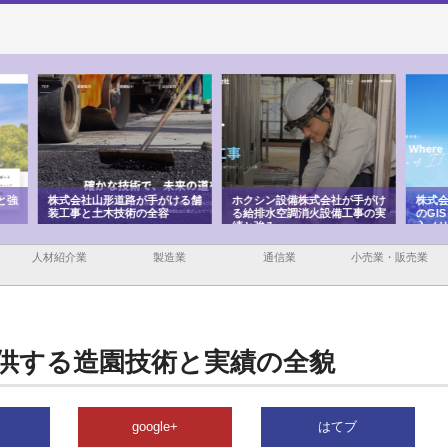
ける舗
ホクシン設備株式会社が手がけ
株式会社東京シー・エム・シー
株式
る給排水空調消火設備工事の実
のGISインフラ管理システム導
から
績と強み
入メリット
由
人材紹介業
製造業
通信業
小売業・販売業
供する造園技術と実績の全貌
google+
はてブ