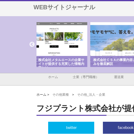
WEBサイトジャーナル
メタルエースの企業サ
株式会社ＣＳＡの事業内容と強
株式会社山形道路が手が
供する充実した情報内
みを徹底解説
装工事と土木技術の全容
ホーム
士業（専門職種）
運送業
ホーム >
その他業種
>
その他_法人・企業
フジプラント株式会社が提
twitter
facebook