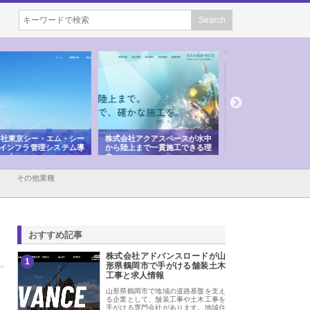
会社アクアスペースが水中
株式会社地盤調査事務所が選ば
株式会社名神精工の
陸上まで一貫施工できる理
れ続ける理由と建設コンサルの
スリリース一覧と注
強み
その他業種
おすすめ記事
株式会社アドバンスロードが山
1
形県鶴岡市で手がける舗装土木
工事と求人情報
山形県鶴岡市で地域の道路基盤を支え
る企業として、舗装工事や土木工事を
手がける専門会社があります。地域住